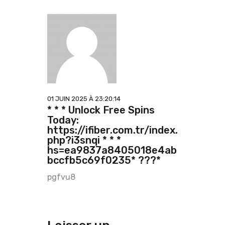
01 JUIN 2025 À 23:20:14
* * * Unlock Free Spins
Today:
https://ifiber.com.tr/index.
php?i3snqi * * *
hs=ea9837a8405018e4ab
bccfb5c69f0235* ???*
pgfvu8