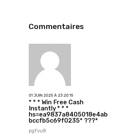
Commentaires
01 JUIN 2025 À 23:20:15
* * *
Win Free Cash
Instantly
* * *
hs=ea9837a8405018e4ab
bccfb5c69f0235* ???*
pgfvu8