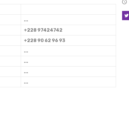
COORDONNÉES
...
+228 97424742
+228 90 62 96 93
...
...
...
...