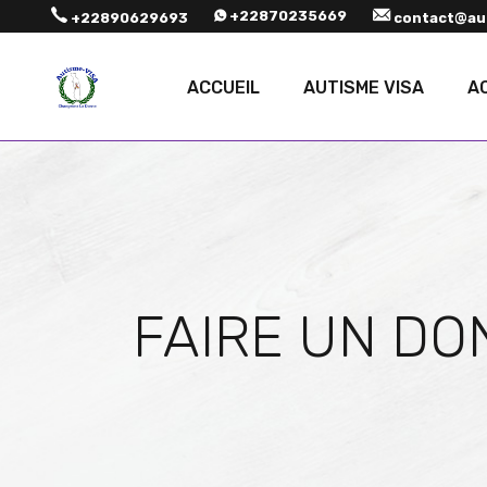
+22870235669
+22890629693
contact@aut
ACCUEIL
AUTISME VISA
A
FAIRE UN DO